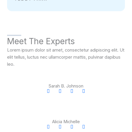
Meet The Experts
Lorem ipsum dolor sit amet, consectetur adipiscing elit. Ut
elit tellus, luctus nec ullamcorper mattis, pulvinar dapibus
leo.
Sarah B. Johnson
F
T
I
Y
a
w
n
o
c
i
s
u
e
t
t
t
b
t
a
u
o
e
g
b
o
r
r
e
Alicia Michelle
k
a
F
T
I
Y
m
a
w
n
o